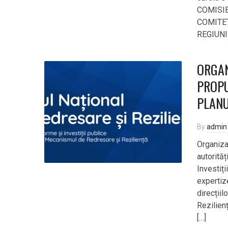
COMISI
COMITE
REGIUNILO
ORGAN
PROPU
PLANU
By
admin
Organiza
autorităț
Investiț
expertize
direcțiil
Rezilienț
[…]