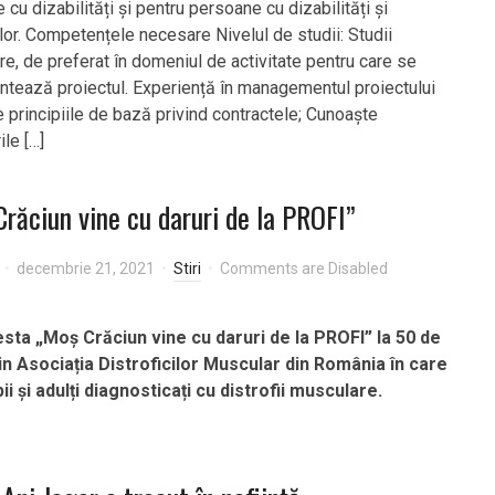
cu dizabilități și pentru persoane cu dizabilități și
 lor. Competențele necesare Nivelul de studii: Studii
re, de preferat în domeniul de activitate pentru care se
tează proiectul. Experiență în managementul proiectului
 principiile de bază privind contractele; Cunoaște
le […]
răciun vine cu daruri de la PROFI”
decembrie 21, 2021
Stiri
Comments are Disabled
sta „Moș Crăciun vine cu daruri de la PROFI” la 50 de
din Asociația Distroficilor Muscular din România în care
ii și adulți diagnosticați cu distrofii musculare.