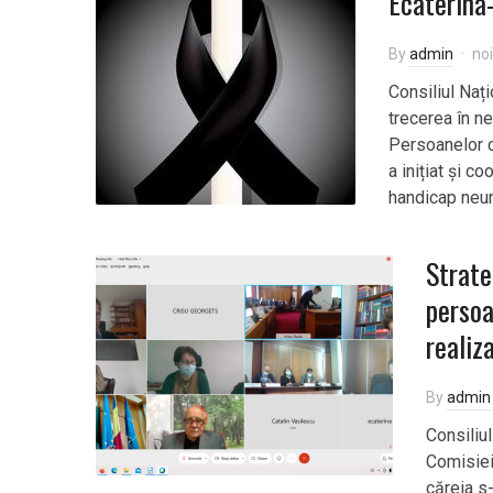
Ecaterina-
By
admin
no
Consiliul Naț
trecerea în n
Persoanelor c
a inițiat și c
handicap neur
Strate
persoa
realiz
By
admin
Consiliul
Comisiei 
căreia s