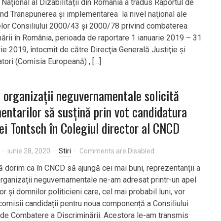
 Național al Dizabilității din România a tradus Raportul de
vind Transpunerea şi implementarea la nivel naţional ale
elor Consiliului 2000/43 şi 2000/78 privind combaterea
nării în România, perioada de raportare 1 ianuarie 2019 – 31
e 2019, întocmit de către Direcţia Generală Justiţie şi
ori (Comisia Europeană) , […]
 organizații neguvernamentale solicită
entarilor să susțină prin vot candidatura
ei Tontsch în Colegiul director al CNCD
iunie 28, 2020
Stiri
Comments are Disabled
ă dorim ca în CNCD să ajungă cei mai buni, reprezentanții a
rganizații neguvernamentale ne-am adresat printr-un apel
 și domnilor politicieni care, cel mai probabil luni, vor
 comisii candidații pentru noua componență a Consiliului
 de Combatere a Discriminării. Acestora le-am transmis