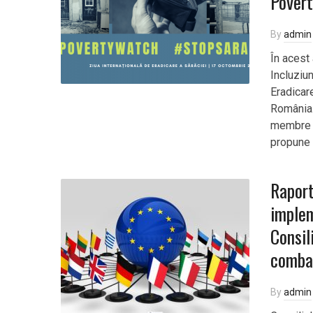
Pover
By
admin
În acest
Incluziu
Eradicar
România.
membre a
propune 
Raport
implem
Consil
combat
By
admin