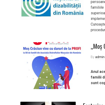
persoane 
familiile
superioa
implemen
Cunoaște
proceduri
„Moș C
By
admin
Anul ace
familii 
sunt cop