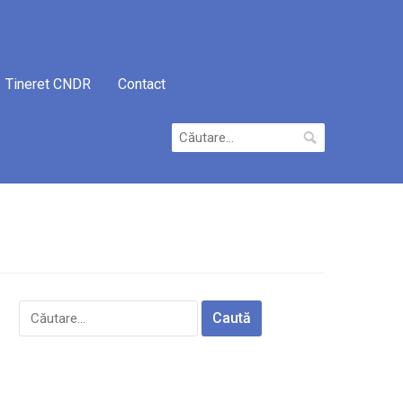
Tineret CNDR
Contact
Caută
după:
Caută
după: