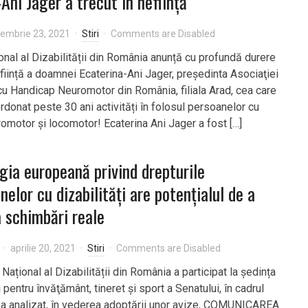
Ani Jager a trecut în neființă
iembrie 23, 2021
Stiri
Comments are Disabled
ional al Dizabilității din România anunță cu profundă durere
eființă a doamnei Ecaterina-Ani Jager, preşedinta Asociaţiei
u Handicap Neuromotor din România, filiala Arad, cea care
oordonat peste 30 ani activități în folosul persoanelor cu
omotor și locomotor! Ecaterina Ani Jager a fost […]
gia europeană privind drepturile
nelor cu dizabilități are potențialul de a
a schimbări reale
aprilie 20, 2021
Stiri
Comments are Disabled
 Național al Dizabilității din România a participat la ședința
pentru învăţământ, tineret şi sport a Senatului, în cadrul
-a analizat, în vederea adoptării unor avize, COMUNICAREA