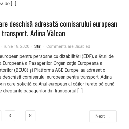
ea de […]
are deschisă adresată comisarului european
 transport, Adina Vălean
iunie 18, 2020
Stiri
Comments are Disabled
european pentru persoane cu dizabilități (EDF), alături de
a Europeană a Pasagerilor, Organizația Europeană a
orilor (BEUC) și Platforma AGE Europe, au adresat o
e deschisă comisarului european pentru transport, Adina
rin care solicită ca Anul european al căilor ferate să pună
 drepturile pasagerilor din transportul […]
3
…
8
Next →