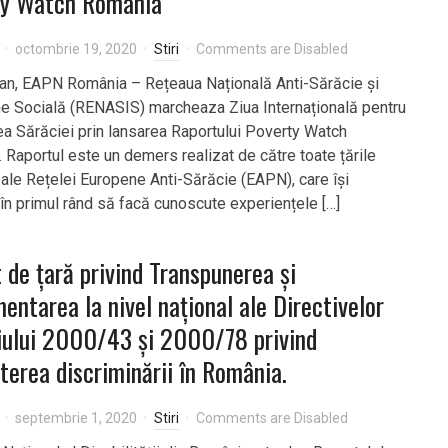
ty Watch România
octombrie 19, 2020
Stiri
Comments are Disabled
 an, EAPN România – Rețeaua Națională Anti-Sărăcie și
ne Socială (RENASIS) marcheaza Ziua Internațională pentru
ea Sărăciei prin lansarea Raportului Poverty Watch
 Raportul este un demers realizat de către toate țările
le Rețelei Europene Anti-Sărăcie (EAPN), care își
în primul rând să facă cunoscute experiențele […]
 de ţară privind Transpunerea şi
entarea la nivel naţional ale Directivelor
iului 2000/43 şi 2000/78 privind
erea discriminării în România.
septembrie 1, 2020
Stiri
Comments are Disabled