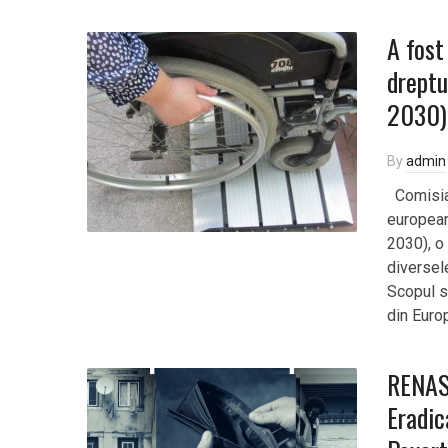
A fost
dreptu
2030)
By
admin
Comisia 
european
2030), o
diversel
Scopul s
din Europ
RENASI
Eradic