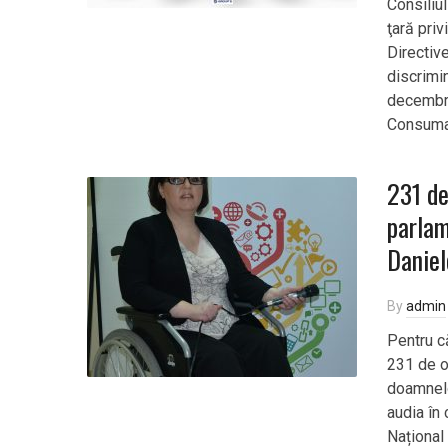
Consiliul
ţară pri
Directiv
discrimi
decembri
Consumat
231 de
parlam
Daniel
By
admin
Pentru c
231 de o
doamnelor
audia în
Național