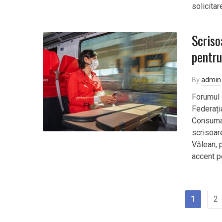
solicitar
Scriso
pentru
By
admin
Forumul 
Federați
Consumat
scrisoar
Vălean, p
accent pe
1
2