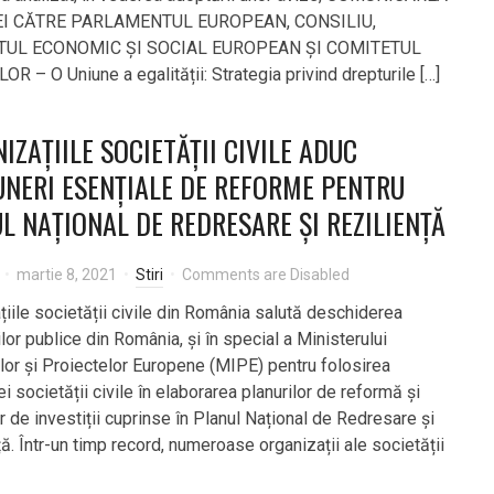
EI CĂTRE PARLAMENTUL EUROPEAN, CONSILIU,
TUL ECONOMIC ȘI SOCIAL EUROPEAN ȘI COMITETUL
R – O Uniune a egalității: Strategia privind drepturile […]
IZAȚIILE SOCIETĂȚII CIVILE ADUC
NERI ESENȚIALE DE REFORME PENTRU
L NAȚIONAL DE REDRESARE ȘI REZILIENȚĂ
martie 8, 2021
Stiri
Comments are Disabled
țiile societății civile din România salută deschiderea
ilor publice din România, și în special a Ministerului
iilor și Proiectelor Europene (MIPE) pentru folosirea
i societății civile în elaborarea planurilor de reformă și
or de investiții cuprinse în Planul Național de Redresare și
ă. Într-un timp record, numeroase organizații ale societății