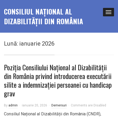
CONSILIUL NAȚIONAL AL
DIZABILITĂȚII DIN ROMÂNIA
Lună:
ianuarie 2026
Poziția Consiliului Național al Dizabilității
din România privind introducerea executării
silite a indemnizației persoanei cu handicap
grav
By
admin
ianuarie 20, 2026
Demersuri
Comments are Disabled
Consiliul Național al Dizabilității din România (CNDR),