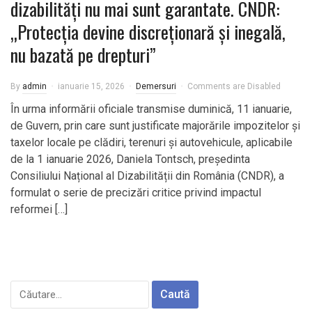
dizabilități nu mai sunt garantate. CNDR:
„Protecția devine discreționară și inegală,
nu bazată pe drepturi”
By
admin
ianuarie 15, 2026
Demersuri
Comments are Disabled
În urma informării oficiale transmise duminică, 11 ianuarie,
de Guvern, prin care sunt justificate majorările impozitelor și
taxelor locale pe clădiri, terenuri și autovehicule, aplicabile
de la 1 ianuarie 2026, Daniela Tontsch, președinta
Consiliului Național al Dizabilității din România (CNDR), a
formulat o serie de precizări critice privind impactul
reformei […]
Caută
după: