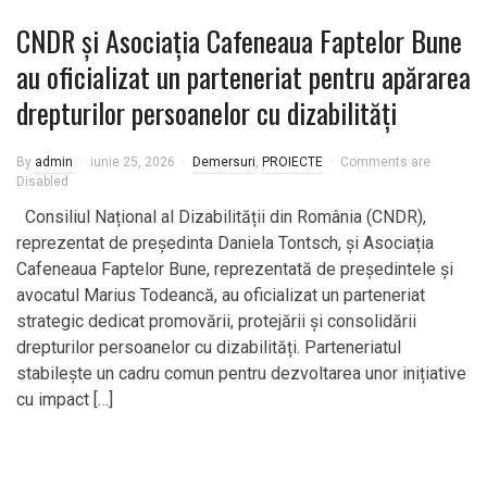
CNDR și Asociația Cafeneaua Faptelor Bune
au oficializat un parteneriat pentru apărarea
drepturilor persoanelor cu dizabilități
By
admin
iunie 25, 2026
Demersuri
,
PROIECTE
Comments are
Disabled
Consiliul Național al Dizabilității din România (CNDR),
reprezentat de președinta Daniela Tontsch, și Asociația
Cafeneaua Faptelor Bune, reprezentată de președintele și
avocatul Marius Todeancă, au oficializat un parteneriat
strategic dedicat promovării, protejării și consolidării
drepturilor persoanelor cu dizabilități. Parteneriatul
stabilește un cadru comun pentru dezvoltarea unor inițiative
cu impact […]