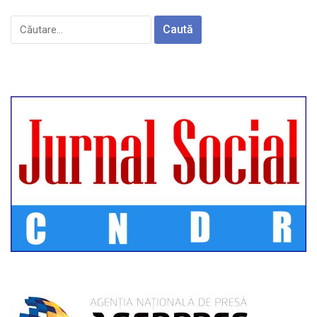
Caută
după: