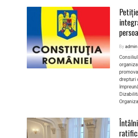
Petiți
integr
persoa
By
admin
Consiliul
organizaț
promovar
drepturi 
împreună
Dizabili
Organizaț
Întâln
ratifi