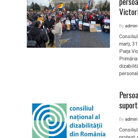
persoa
Victor
By
admin
Consiliul
marți, 31
Piața Vi
Primăria
dizabilit
personal
Persoa
suport
By
admin
Consiliu
protest, 