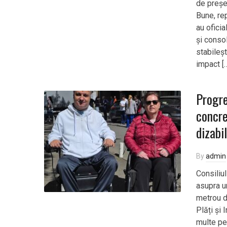
de preșe
Bune, re
au oficia
și consol
stabileș
impact [
Progre
concre
dizabil
By
admin
Consiliul
asupra u
metrou di
Plăți și 
multe pe