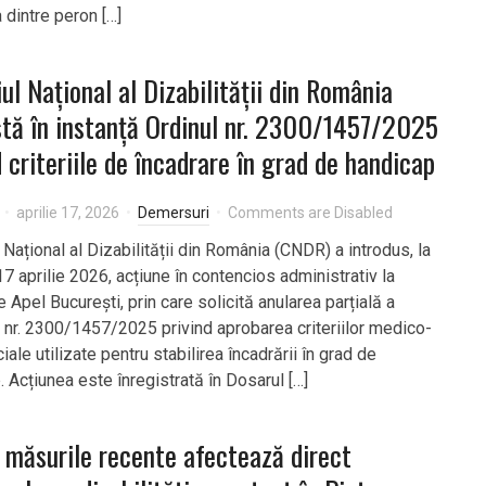
 dintre peron […]
iul Național al Dizabilității din România
tă în instanță Ordinul nr. 2300/1457/2025
d criteriile de încadrare în grad de handicap
aprilie 17, 2026
Demersuri
Comments are Disabled
 Național al Dizabilității din România (CNDR) a introdus, la
7 aprilie 2026, acțiune în contencios administrativ la
 Apel București, prin care solicită anularea parțială a
i nr. 2300/1457/2025 privind aprobarea criteriilor medico-
ale utilizate pentru stabilirea încadrării în grad de
 Acțiunea este înregistrată în Dosarul […]
măsurile recente afectează direct