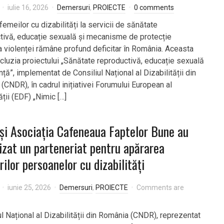
iulie 16, 2026
Demersuri
,
PROIECTE
0 comments
emeilor cu dizabilități la servicii de sănătate
tivă, educație sexuală și mecanisme de protecție
a violenței rămâne profund deficitar în România. Aceasta
cluzia proiectului „Sănătate reproductivă, educație sexuală
nță”, implementat de Consiliul Național al Dizabilității din
(CNDR), în cadrul inițiativei Forumului European al
ății (EDF) „Nimic […]
i Asociația Cafeneaua Faptelor Bune au
lizat un parteneriat pentru apărarea
rilor persoanelor cu dizabilități
iunie 25, 2026
Demersuri
,
PROIECTE
Comments are
l Național al Dizabilității din România (CNDR), reprezentat