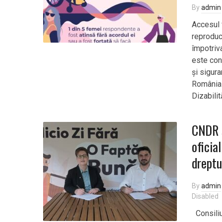
By
admin
Accesul f
reproduc
împotriv
este con
și sigura
România 
Dizabilit
CNDR ș
oficia
dreptu
By
admin
Disabled
Consiliu