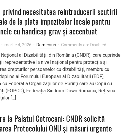
e privind necesitatea reintroducerii scutirii
ale de la plata impozitelor locale pentru
nele cu handicap grav și accentuat
martie 4, 2026
Demersuri
Comments are Disabled
 Național al Dizabilității din România (CNDR), care cuprinde
ii reprezentative la nivel național pentru protecția și
ea drepturilor persoanelor cu dizabilități, membru cu
depline al Forumului European al Dizabilității (EDF),
 cu Federația Organizațiilor de Părinți care au Copii cu
tăți (FOPCD), Federația Sindrom Down România, Rețeaua
iilor […]
ire la Palatul Cotroceni: CNDR solicită
carea Protocolului ONU și măsuri urgente