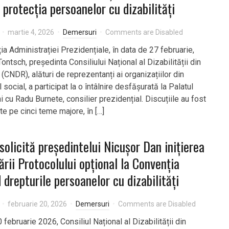
 protecția persoanelor cu dizabilități
martie 4, 2026
Demersuri
Comments are Disabled
ția Administrației Prezidențiale, în data de 27 februarie,
ontsch, președinta Consiliului Național al Dizabilității din
(CNDR), alături de reprezentanți ai organizațiilor din
social, a participat la o întâlnire desfășurată la Palatul
 cu Radu Burnete, consilier prezidențial. Discuțiile au fost
te pe cinci teme majore, în […]
olicită președintelui Nicușor Dan inițierea
cării Protocolului opțional la Convenția
d drepturile persoanelor cu dizabilități
februarie 20, 2026
Demersuri
Comments are Disabled
0 februarie 2026, Consiliul Național al Dizabilității din