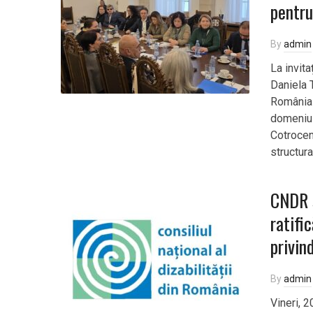
pentru
By
admin
La invita
Daniela T
România 
domeniul 
Cotroceni
structura
CNDR s
ratifi
privin
By
admin
Vineri, 2