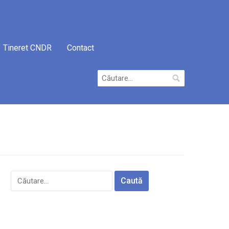
Tineret CNDR
Contact
Caută
după:
Caută
după: