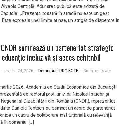
i, Alveola Centrală. Adunarea publică este avizată de
 Capitalei. „Prezența noastră în stradă nu este un gest
 Este expresia unei limite atinse, un strigăt de disperare în
 CNDR semnează un parteneriat strategic
 educație incluzivă și acces echitabil
martie 24, 2026
Demersuri
,
PROIECTE
Comments are
 martie 2026, Academia de Studii Economice din București
prezentată de rectorul prof. univ. dr. Nicolae Istudor, și
 Național al Dizabilității din România (CNDR), reprezentat
dinta Daniela Tontsch, au semnat un acord de parteneriat
chide un cadru de colaborare instituțională cu relevanță
că în domeniul […]