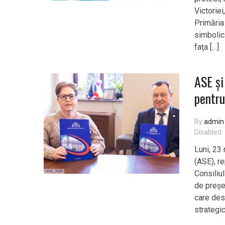
Victorie
Primăria
simbolic.
fața […]
ASE și
pentru
By
admin
Disabled
Luni, 23
(ASE), re
Consiliul
de preșe
care des
strategi