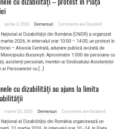
nele cu dizabilități – protest în Piața
iei
aprilie 3, 2026
Demersuri
Comments are Disabled
 Național al Dizabilității din România (CNDR) a organizat
 martie 2026, în intervalul orar 10:00 – 14:00, un protest în
ctoriei – Alveola Centrală, adunare publică avizată de
 Municipiului București. Aproximativ 1.000 de persoane cu
ăți, asistenți personali, membri ai Sindicatului Asistenților
i ai Persoanelor cu […]
nele cu dizabilități au ajuns la limita
abilității
martie 25, 2026
Demersuri
Comments are Disabled
l Național al Dizabilității din România organizează un
marți, 31 martie 2026, în intervalul orar 10 -14, în Piața