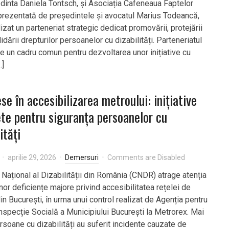
dinta Daniela Tontsch, și Asociația Cafeneaua Faptelor
prezentată de președintele și avocatul Marius Todeancă,
lizat un parteneriat strategic dedicat promovării, protejării
idării drepturilor persoanelor cu dizabilități. Parteneriatul
te un cadru comun pentru dezvoltarea unor inițiative cu
…]
se în accesibilizarea metroului: inițiative
te pentru siguranța persoanelor cu
ități
aprilie 29, 2026
Demersuri
Comments are Disabled
 Național al Dizabilității din România (CNDR) atrage atenția
nor deficiențe majore privind accesibilitatea rețelei de
n București, în urma unui control realizat de Agenția pentru
Inspecție Socială a Municipiului București la Metrorex. Mai
rsoane cu dizabilități au suferit incidente cauzate de