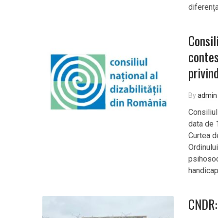
diferența
Consil
contes
privin
By
admin
Consiliul
data de 1
Curtea de
Ordinulu
psihosoci
handicap.
CNDR: 