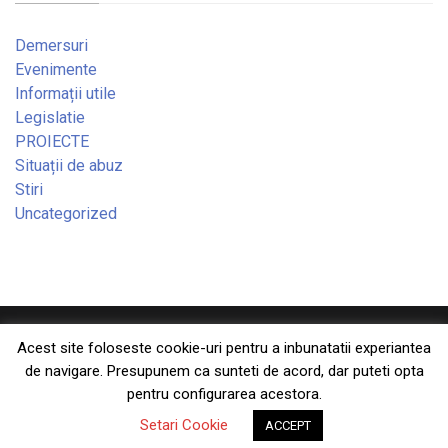
Demersuri
Evenimente
Informații utile
Legislatie
PROIECTE
Situații de abuz
Stiri
Uncategorized
Copyright © 2026 — Consiliul Național al Dizabilității din
Acest site foloseste cookie-uri pentru a inbunatatii experiantea
de navigare. Presupunem ca sunteti de acord, dar puteti opta
România. All Rights Reserved
pentru configurarea acestora.
Designed by
WPZOOM
Setari Cookie
ACCEPT