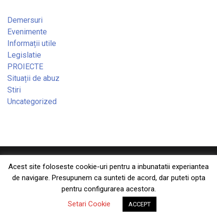
Demersuri
Evenimente
Informații utile
Legislatie
PROIECTE
Situații de abuz
Stiri
Uncategorized
Copyright © 2026 — Consiliul Național al Dizabilității din
Acest site foloseste cookie-uri pentru a inbunatatii experiantea
de navigare. Presupunem ca sunteti de acord, dar puteti opta
România. All Rights Reserved
pentru configurarea acestora.
Designed by
WPZOOM
Setari Cookie
ACCEPT