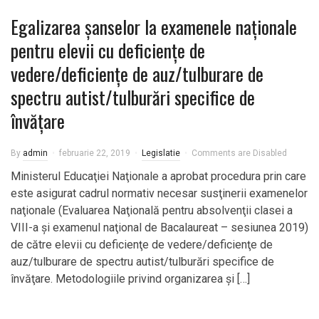
Egalizarea şanselor la examenele naţionale
pentru elevii cu deficienţe de
vedere/deficienţe de auz/tulburare de
spectru autist/tulburări specifice de
învăţare
By
admin
februarie 22, 2019
Legislatie
Comments are Disabled
Ministerul Educaţiei Naţionale a aprobat procedura prin care
este asigurat cadrul normativ necesar susţinerii examenelor
naţionale (Evaluarea Naţională pentru absolvenţii clasei a
VIII-a şi examenul naţional de Bacalaureat – sesiunea 2019)
de către elevii cu deficienţe de vedere/deficienţe de
auz/tulburare de spectru autist/tulburări specifice de
învăţare. Metodologiile privind organizarea şi […]