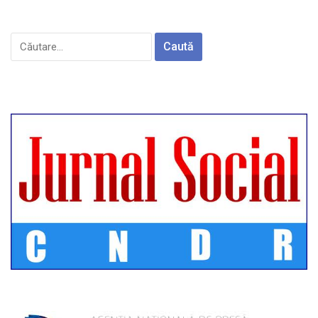
Caută
după: