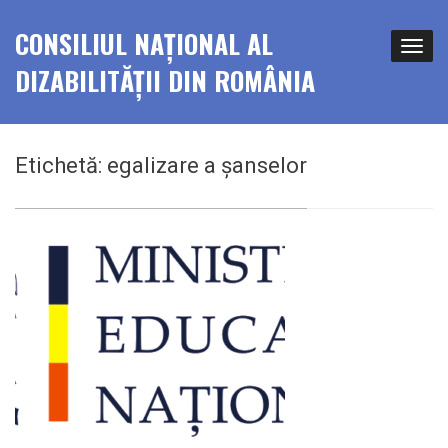
CONSILIUL NAȚIONAL AL
DIZABILITĂȚII DIN ROMÂNIA
Etichetă:
egalizare a şanselor