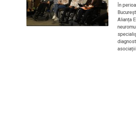
În perio
Bucureșt
Alianța E
neuromus
speciali
diagnost
asociații