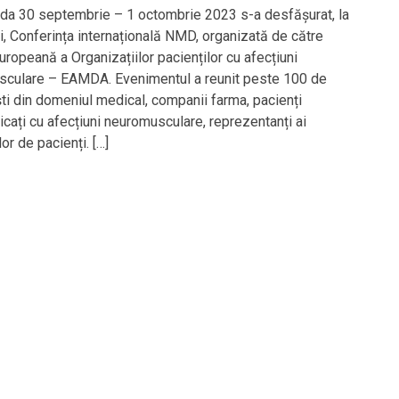
ada 30 septembrie – 1 octombrie 2023 s-a desfășurat, la
i, Conferința internațională NMD, organizată de către
uropeană a Organizațiilor pacienților cu afecțiuni
culare – EAMDA. Evenimentul a reunit peste 100 de
ști din domeniul medical, companii farma, pacienți
icați cu afecțiuni neuromusculare, reprezentanți ai
lor de pacienți. […]