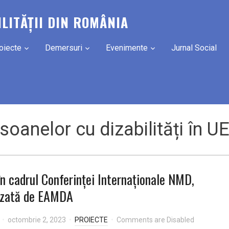
ILITĂȚII DIN ROMÂNIA
oiecte
Demersuri
Evenimente
Jurnal Social
soanelor cu dizabilități în U
n cadrul Conferinței Internaționale NMD,
izată de EAMDA
octombrie 2, 2023
PROIECTE
Comments are Disabled