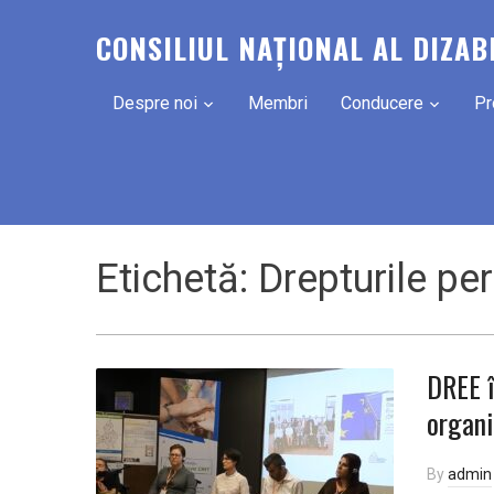
CONSILIUL NAȚIONAL AL DIZAB
Despre noi
Membri
Conducere
Pr
Etichetă:
Drepturile per
DREE î
organ
By
admin