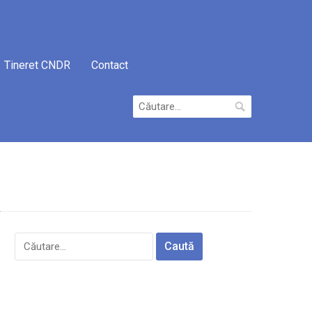
Tineret CNDR
Contact
Caută
după:
E
Caută
după: