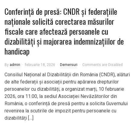
Conferință de presă: CNDR și federațiile
naționale solicită corectarea măsurilor
fiscale care afectează persoanele cu
dizabilități și majorarea indemnizațiilor de
handicap
By
admin
februarie 18, 2026
Demersuri
Comments are Disabled
Consiliul Național al Dizabilității din România (CNDR), alături
de alte federații și asociații pentru apărarea drepturilor
persoanelor cu dizabilități, a organizat marți, 10 februarie
2026, ora 11.00, la sediul Asociației Nevăzătorilor din
România, o conferință de presă pentru a solicita Guvernului
revenirea la scutirile de impozit pentru persoanele cu
dizabilități […]