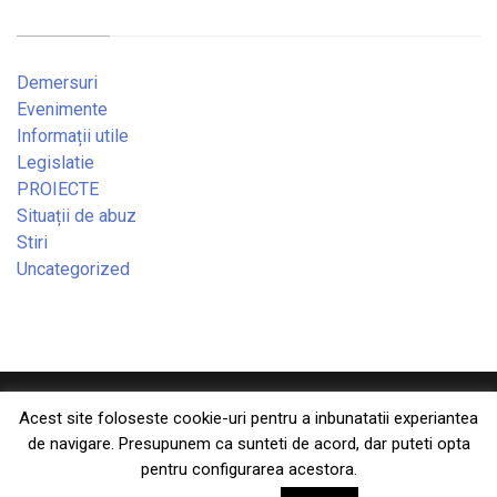
Demersuri
Evenimente
Informații utile
Legislatie
PROIECTE
Situații de abuz
Stiri
Uncategorized
Copyright © 2026 — Consiliul Național al Dizabilității din
Acest site foloseste cookie-uri pentru a inbunatatii experiantea
de navigare. Presupunem ca sunteti de acord, dar puteti opta
România. All Rights Reserved
pentru configurarea acestora.
Designed by
WPZOOM