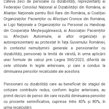
Câteva zeci de persoane cu dizabilități, reprezentanți ai
Federației Consiliul Național al Dizabilității din România, ai
Alianței Naționale pentru Boli Rare din România, ai Coaliției
Organizațiilor Pacienților cu Afecțiuni Cronice din România,
ai Ligii Naționale a Organizațiilor cu Personal cu Handicap
din Cooperația Meșteșugărească, ai Asociației Pacienților
cu Afecțiuni Autoimune, ai altor organizații și
autoreprezentanți au protestat în fața Guvernului României,
în contextul nemulțumirii generale a pensionarilor cu
dizabilități, pensionați la limită de vârstă, în urma aplicării
unei formule de calcul prin Legea 360/2023, diferită de
cele utilizate în legile anterioare, și care a condus la
diminuarea pensiilor recalculate ale acestora.
Pensionarii cu dizabilități care au beneficiat de stagiul de
cotizare contributiv redus, conform legilor anterioare, au
primit decizii de pensii din care rezultă diminuarea pensiilor
cu procente semnificative, cuprinse între 40% şi 80%, în
urma recalculării.