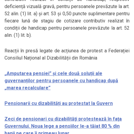
deficiență vizuală gravă, pentru persoanele prevăzute la art.
52 alin. (1) lit. a) și art. 53 și 0,50 puncte suplimentare pentru
fiecare lună de stagiu de cotizare contributiv realizat în
condiții de handicap pentru persoanele prevăzute la art. 52
alin. (1) lit. b).
Reacții în presă legate de acțiunea de protest a Federației
Consiliul Național al Dizabilității din România
„Amputarea pensiei” și cele două soluții ale
guvernanților pentru persoanele cu handicap după
„marea recalculare”
Pensionarii cu dizabilități au protestat la Guvern
Zeci de pensionari cu dizabilităţi protestează în faţa
Guvernului. Noua lege a pensiilor le-a tăiat 80 % din
banii pe care îi primeau lunar