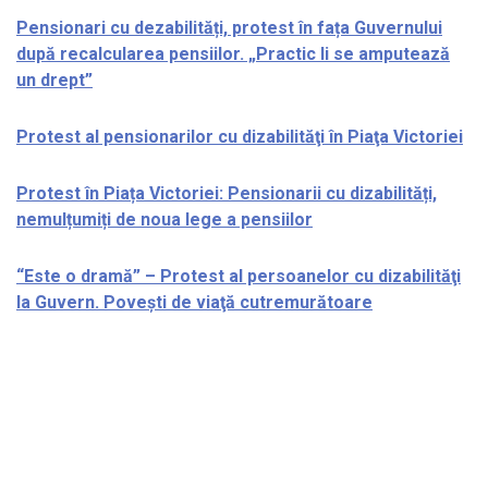
Pensionari cu dezabilități, protest în fața Guvernului
după recalcularea pensiilor. „Practic li se amputează
un drept”
Protest al pensionarilor cu dizabilităţi în Piaţa Victoriei
Protest în Piața Victoriei: Pensionarii cu dizabilități,
nemulțumiți de noua lege a pensiilor
“Este o dramă” – Protest al persoanelor cu dizabilităţi
la Guvern. Poveşti de viaţă cutremurătoare