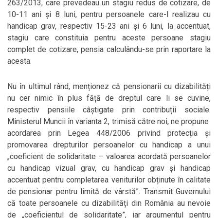
263/2013, care prevedeau un stagiu redus de cotizare, de
10-11 ani și 8 luni, pentru persoanele care-l realizau cu
handicap grav, respectiv 15-23 ani și 6 luni, la accentuat,
stagiu care constituia pentru aceste persoane stagiu
complet de cotizare, pensia calculându-se prin raportare la
acesta.
Nu în ultimul rând, menționez că pensionarii cu dizabilități
nu cer nimic în plus făță de dreptul care li se cuvine,
respectiv pensiile câștigate prin contribuții sociale.
Ministerul Muncii în varianta 2, trimisă către noi, ne propune
acordarea prin Legea 448/2006 privind protecția și
promovarea drepturilor persoanelor cu handicap a unui
„coeficient de solidaritate – valoarea acordată persoanelor
cu handicap vizual grav, cu handicap grav și handicap
accentuat pentru completarea veniturilor obținute în calitate
de pensionar pentru limită de vârstă”. Transmit Guvernului
că toate persoanele cu dizabilități din România au nevoie
de „coeficientul de solidaritate”, iar argumentul pentru