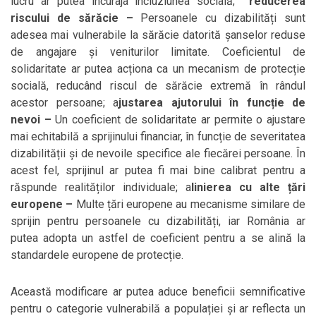
lucru ar putea încuraja incluziunea socială;
r
educerea
riscului de sărăcie –
Persoanele cu dizabilități sunt
adesea mai vulnerabile la sărăcie datorită șanselor reduse
de angajare și veniturilor limitate. Coeficientul de
solidaritate ar putea acționa ca un mecanism de protecție
socială, reducând riscul de sărăcie extremă în rândul
acestor persoane; a
justarea ajutorului în funcție de
nevoi –
Un coeficient de solidaritate ar permite o ajustare
mai echitabilă a sprijinului financiar, în funcție de severitatea
dizabilității și de nevoile specifice ale fiecărei persoane. În
acest fel, sprijinul ar putea fi mai bine calibrat pentru a
răspunde realităților individuale; a
linierea cu alte țări
europene –
Multe țări europene au mecanisme similare de
sprijin pentru persoanele cu dizabilități, iar România ar
putea adopta un astfel de coeficient pentru a se alină la
standardele europene de protecție.
Această modificare ar putea aduce beneficii semnificative
pentru o categorie vulnerabilă a populației și ar reflecta un