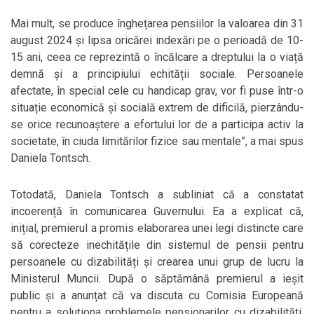
Mai mult, se produce înghețarea pensiilor la valoarea din 31
august 2024 și lipsa oricărei indexări pe o perioadă de 10-
15 ani, ceea ce reprezintă o încălcare a dreptului la o viață
demnă și a principiului echității sociale. Persoanele
afectate, în special cele cu handicap grav, vor fi puse într-o
situație economică și socială extrem de dificilă, pierzându-
se orice recunoaștere a efortului lor de a participa activ la
societate, în ciuda limitărilor fizice sau mentale”, a mai spus
Daniela Tontsch.
Totodată, Daniela Tontsch a subliniat că a constatat
incoerență în comunicarea Guvernului. Ea a explicat că,
inițial, premierul a promis elaborarea unei legi distincte care
să corecteze inechitățile din sistemul de pensii pentru
persoanele cu dizabilități și crearea unui grup de lucru la
Ministerul Muncii. După o săptămână premierul a ieșit
public și a anunțat că va discuta cu Comisia Europeană
pentru a soluționa problemele pensionarilor cu dizabilități.