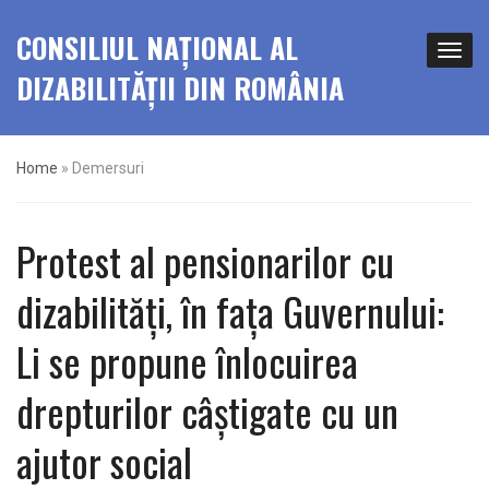
CONSILIUL NAȚIONAL AL
DIZABILITĂȚII DIN ROMÂNIA
Home
»
Demersuri
Protest al pensionarilor cu
dizabilități, în fața Guvernului:
Li se propune înlocuirea
drepturilor câștigate cu un
ajutor social