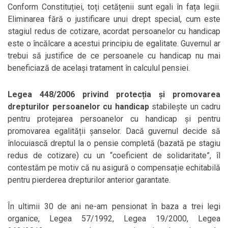
Conform Constituției, toți cetățenii sunt egali în fața legii.
Eliminarea fără o justificare unui drept special, cum este
stagiul redus de cotizare, acordat persoanelor cu handicap
este o încălcare a acestui principiu de egalitate. Guvernul ar
trebui să justifice de ce persoanele cu handicap nu mai
beneficiază de același tratament în calculul pensiei.
Legea 448/2006 privind protecția și promovarea
drepturilor persoanelor cu handicap
stabilește un cadru
pentru protejarea persoanelor cu handicap și pentru
promovarea egalității șanselor. Dacă guvernul decide să
înlocuiască dreptul la o pensie completă (bazată pe stagiu
redus de cotizare) cu un “coeficient de solidaritate”, îl
contestăm pe motiv că nu asigură o compensație echitabilă
pentru pierderea drepturilor anterior garantate.
În ultimii 30 de ani ne-am pensionat în baza a trei legi
organice, Legea 57/1992, Legea 19/2000, Legea