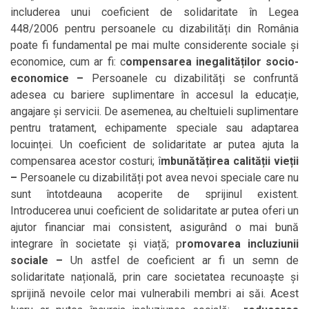
includerea unui coeficient de solidaritate în Legea
448/2006 pentru persoanele cu dizabilități din România
poate fi fundamental pe mai multe considerente sociale și
economice, cum ar fi: c
ompensarea inegalităților socio-
economice –
Persoanele cu dizabilități se confruntă
adesea cu bariere suplimentare în accesul la educație,
angajare și servicii. De asemenea, au cheltuieli suplimentare
pentru tratament, echipamente speciale sau adaptarea
locuinței. Un coeficient de solidaritate ar putea ajuta la
compensarea acestor costuri; î
mbunătățirea calității vieții
–
Persoanele cu dizabilități pot avea nevoi speciale care nu
sunt întotdeauna acoperite de sprijinul existent.
Introducerea unui coeficient de solidaritate ar putea oferi un
ajutor financiar mai consistent, asigurând o mai bună
integrare în societate și viață; p
romovarea incluziunii
sociale –
Un astfel de coeficient ar fi un semn de
solidaritate națională, prin care societatea recunoaște și
sprijină nevoile celor mai vulnerabili membri ai săi. Acest