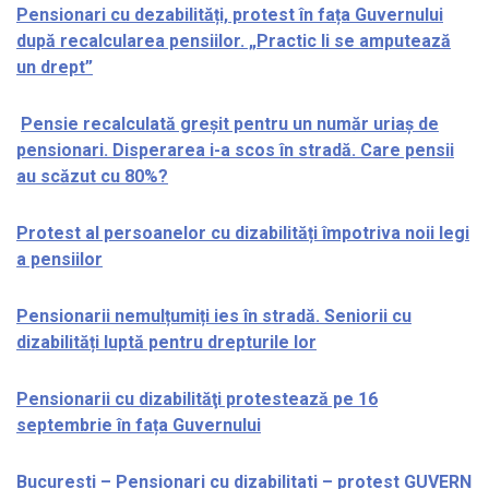
Pensionari cu dezabilități, protest în fața Guvernului
după recalcularea pensiilor. „Practic li se amputează
un drept”
Pensie recalculată greșit pentru un număr uriaș de
pensionari. Disperarea i-a scos în stradă. Care pensii
au scăzut cu 80%?
Protest al persoanelor cu dizabilități împotriva noii legi
a pensiilor
Pensionarii nemulțumiți ies în stradă. Seniorii cu
dizabilități luptă pentru drepturile lor
Pensionarii cu dizabilităţi protestează pe 16
septembrie în fața Guvernului
Bucuresti – Pensionari cu dizabilitati – protest GUVERN