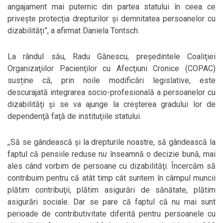
angajament mai puternic din partea statului în ceea ce
privește protecția drepturilor și demnitatea persoanelor cu
dizabilități”, a afirmat Daniela Tontsch.
La rândul său, Radu Gănescu, preşedintele Coaliţiei
Organizaţiilor Pacienţilor cu Afecţiuni Cronice (COPAC)
susține că, prin noile modificări legislative, este
descurajată integrarea socio-profesională a persoanelor cu
dizabilităţi şi se va ajunge la creşterea gradului lor de
dependenţă faţă de instituţiile statului.
,,Să se gândească şi la drepturile noastre, să gândească la
faptul că pensiile reduse n
u
înseamnă o decizie bună, mai
ales când vorbim de persoane cu dizabilităţi. Încercăm să
contribuim pentru că atât timp cât suntem în câmpul muncii
plătim contribuţii, plătim asigurări de sănătate, plătim
asigurări sociale. Dar se pare că faptul că nu mai sunt
perioade de contributivitate diferită pentru persoanele cu