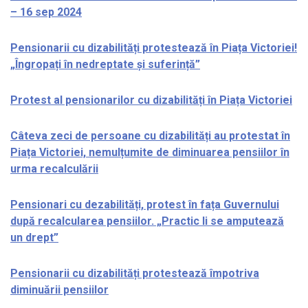
– 16 sep 2024
Pensionarii cu dizabilități protestează în Piața Victoriei!
„Îngropați în nedreptate și suferință”
Protest al pensionarilor cu dizabilități în Piața Victoriei
Câteva zeci de persoane cu dizabilități au protestat în
Piața Victoriei, nemulțumite de diminuarea pensiilor în
urma recalculării
Pensionari cu dezabilități, protest în fața Guvernului
după recalcularea pensiilor. „Practic li se amputează
un drept”
Pensionarii cu dizabilități protestează împotriva
diminuării pensiilor