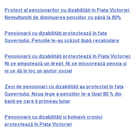
Protest al pensionarilor cu dizabilități în Piața Victoriei:
Nemulțumiți de diminuarea pensiilor cu până la 80%
Pensionarii cu dizabilități protestează în fața
Guvernului. Pensiile le-au scăzut după recalculare
Pensionarii cu dizabilități protestează în Piața Victoriei:
Ni se amputează un drept. Ni se micșorează pensia și
ni se dă în loc un ajutor social
Zeci de pensionari cu dizabilităţi au protestat în faţa
Guvernului. Noua lege a pensiilor le-a tăiat 80 % din
banii pe care îi primeau lunar
Pensionarii cu dizabilităţi şi bolnavii cronici
protestează în Piaţa Victoriei