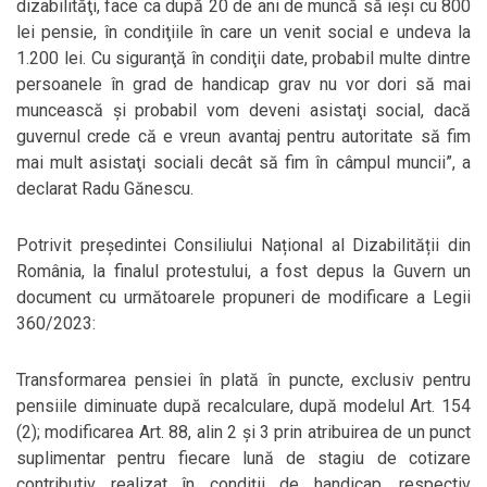
dizabilităţi, face ca după 20 de ani de muncă să ieşi cu 800
lei pensie, în condiţiile în care un venit social e undeva la
1.200 lei. Cu siguranţă în condiţii date, probabil multe dintre
persoanele în grad de handicap grav nu vor dori să mai
muncească şi probabil vom deveni asistaţi social, dacă
guvernul crede că e vreun avantaj pentru autoritate să fim
mai mult asistaţi sociali decât să fim în câmpul muncii”, a
declarat Radu Gănescu.
Potrivit președintei Consiliului Național al Dizabilității din
România, la finalul protestului, a fost depus la Guvern un
document cu următoarele propuneri de modificare a Legii
360/2023:
Transformarea pensiei în plată în puncte, exclusiv pentru
pensiile diminuate după recalculare, după modelul Art. 154
(2); modificarea Art. 88, alin 2 și 3 prin atribuirea de un punct
suplimentar pentru fiecare lună de stagiu de cotizare
contributiv realizat în condiții de handicap, respectiv