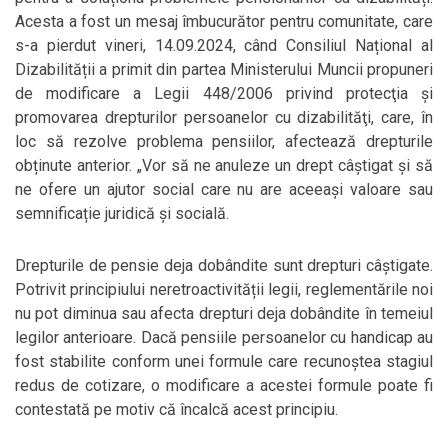
Acesta a fost un mesaj îmbucurător pentru comunitate, care
s-a pierdut vineri, 14.09.2024, când Consiliul Național al
Dizabilității a primit din partea Ministerului Muncii propuneri
de modificare a Legii 448/2006 privind protecţia şi
promovarea drepturilor persoanelor cu dizabilităţi, care, în
loc să rezolve problema pensiilor, afectează drepturile
obținute anterior. „Vor să ne anuleze un drept câştigat şi să
ne ofere un ajutor social care nu are aceeași valoare sau
semnificație juridică și socială.
Drepturile de pensie deja dobândite sunt drepturi câștigate.
Potrivit principiului neretroactivității legii, reglementările noi
nu pot diminua sau afecta drepturi deja dobândite în temeiul
legilor anterioare. Dacă pensiile persoanelor cu handicap au
fost stabilite conform unei formule care recunoștea stagiul
redus de cotizare, o modificare a acestei formule poate fi
contestată pe motiv că încalcă acest principiu.