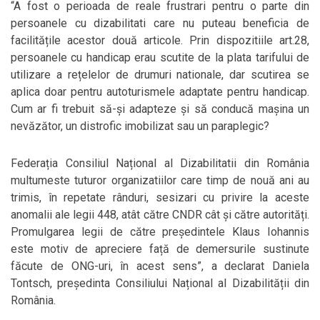
“A fost o perioada de reale frustrari pentru o parte din
persoanele cu dizabilitati care nu puteau beneficia de
facilitățile acestor două articole. Prin dispozitiile art.28,
persoanele cu handicap erau scutite de la plata tarifului de
utilizare a rețelelor de drumuri nationale, dar scutirea se
aplica doar pentru autoturismele adaptate pentru handicap.
Cum ar fi trebuit să-și adapteze și să conducă mașina un
nevăzător, un distrofic imobilizat sau un paraplegic?
Federația Consiliul Național al Dizabilitatii din România
multumeste tuturor organizatiilor care timp de nouă ani au
trimis, în repetate rânduri, sesizari cu privire la aceste
anomalii ale legii 448, atât către CNDR cât și către autorități.
Promulgarea legii de către președintele Klaus Iohannis
este motiv de apreciere față de demersurile sustinute
făcute de ONG-uri, în acest sens”, a declarat Daniela
Tontsch, președinta Consiliului Național al Dizabilității din
România.