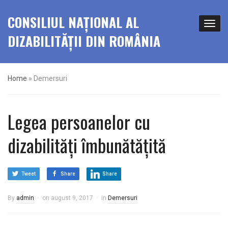
CONSILIUL NAȚIONAL AL
DIZABILITĂȚII DIN ROMÂNIA
Home
»
Demersuri
Legea persoanelor cu
dizabilități îmbunătățită
Tweet
Share
Share
By
admin
on
august 9, 2017
in
Demersuri