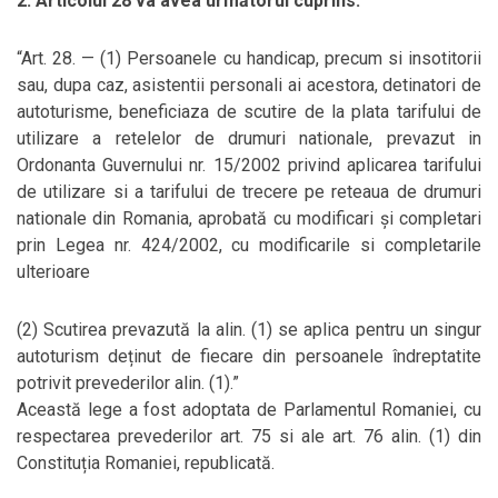
2. Articolul 28 va avea următorul cuprins:
“Art. 28. — (1) Persoanele cu handicap, precum si insotitorii
sau, dupa caz, asistentii personali ai acestora, detinatori de
autoturisme, beneficiaza de scutire de la plata tarifului de
utilizare a retelelor de drumuri nationale, prevazut in
Ordonanta Guvernului nr. 15/2002 privind aplicarea tarifului
de utilizare si a tarifului de trecere pe reteaua de drumuri
nationale din Romania, aprobată cu modificari și completari
prin Legea nr. 424/2002, cu modificarile si completarile
ulterioare
(2) Scutirea prevazută la alin. (1) se aplica pentru un singur
autoturism deținut de fiecare din persoanele îndreptatite
potrivit prevederilor alin. (1).”
Această lege a fost adoptata de Parlamentul Romaniei, cu
respectarea prevederilor art. 75 si ale art. 76 alin. (1) din
Constituția Romaniei, republicată.